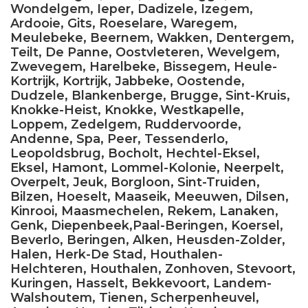
Wondelgem, Ieper, Dadizele, Izegem,
Ardooie, Gits, Roeselare, Waregem,
Meulebeke, Beernem, Wakken, Dentergem,
Teilt, De Panne, Oostvleteren, Wevelgem,
Zwevegem, Harelbeke, Bissegem, Heule-
Kortrijk, Kortrijk, Jabbeke, Oostende,
Dudzele, Blankenberge, Brugge, Sint-Kruis,
Knokke-Heist, Knokke, Westkapelle,
Loppem, Zedelgem, Ruddervoorde,
Andenne, Spa, Peer, Tessenderlo,
Leopoldsbrug, Bocholt, Hechtel-Eksel,
Eksel, Hamont, Lommel-Kolonie, Neerpelt,
Overpelt, Jeuk, Borgloon, Sint-Truiden,
Bilzen, Hoeselt, Maaseik, Meeuwen, Dilsen,
Kinrooi, Maasmechelen, Rekem, Lanaken,
Genk, Diepenbeek,Paal-Beringen, Koersel,
Beverlo, Beringen, Alken, Heusden-Zolder,
Halen, Herk-De Stad, Houthalen-
Helchteren, Houthalen, Zonhoven, Stevoort,
Kuringen, Hasselt, Bekkevoort, Landem-
Walshoutem, Tienen, Scherpenheuvel,