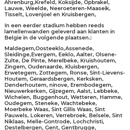
Ahrenburg,Krefeld, Koksijde, Opbrakel,
Lauwe, Weelde, Neeroeteren-Maaseik,
Tisselt, Lovenjoel en Kruisbergen,
In een eerder stadium hebben reeds
lamellenwanden geleverd aan klanten in
Belgie in de volgende plaatsen.:
Maldegem,Oosteeklo,Assenede,
Sleidinge,Evergem, Eeklo, Aalter, Olsene-
Zulte, De Pinte, Merelbeke, Kruishoutem,
Zingem, Oudenaarde, Kluisbergen,
Erwetegem, Zottegem, Ronse, Sint-Lievens-
Houtem, Geraardsbergen, Kerksken,
Denderhoutem, ninove, Erembodegem,
Nieuwerkerken, Gijzegem, Aalst, Lebbeke,
Wichelen, Buggenhout, Wetteren, Hamme,
Oudegem, Steneke, Wachtebeke,
Moerbeke Waas, Sint Gillis Waas, Sint
Pauwels, Lokeren, Verrebroek, Belsele, Sint
Niklaas, Melle-Gontrode, Lochchristi,
Destelbergen, Gent, Gentbrugge,