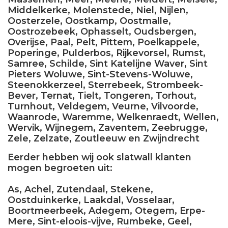
Middelkerke, Molenstede, Niel, Nijlen,
Oosterzele, Oostkamp, Oostmalle,
Oostrozebeek, Ophasselt, Oudsbergen,
Overijse, Paal, Pelt, Pittem, Poelkappele,
Poperinge, Pulderbos, Rijkevorsel, Rumst,
Samree, Schilde, Sint Katelijne Waver, Sint
Pieters Woluwe, Sint-Stevens-Woluwe,
Steenokkerzeel, Sterrebeek, Strombeek-
Bever, Ternat, Tielt, Tongeren, Torhout,
Turnhout, Veldegem, Veurne, Vilvoorde,
Waanrode, Waremme, Welkenraedt, Wellen,
Wervik, Wijnegem, Zaventem, Zeebrugge,
Zele, Zelzate, Zoutleeuw en Zwijndrecht
Eerder hebben wij ook slatwall klanten
mogen begroeten uit:
As, Achel, Zutendaal, Stekene,
Oostduinkerke, Laakdal, Vosselaar,
Boortmeerbeek, Adegem, Otegem, Erpe-
Mere, Sint-eloois-vijve, Rumbeke, Geel,