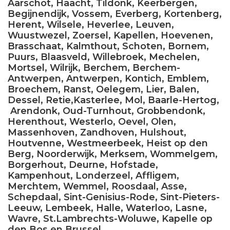
Aarschot, Haacht, Tildonk, Keerbergen,
Begijnendijk, Vossem, Everberg, Kortenberg,
Herent, Wilsele, Heverlee, Leuven,
Wuustwezel, Zoersel, Kapellen, Hoevenen,
Brasschaat, Kalmthout, Schoten, Bornem,
Puurs, Blaasveld, Willebroek, Mechelen,
Mortsel, Wilrijk, Berchem, Berchem-
Antwerpen, Antwerpen, Kontich, Emblem,
Broechem, Ranst, Oelegem, Lier, Balen,
Dessel, Retie,Kasterlee, Mol, Baarle-Hertog,
Arendonk, Oud-Turnhout, Grobbendonk,
Herenthout, Westerlo, Oevel, Olen,
Massenhoven, Zandhoven, Hulshout,
Houtvenne, Westmeerbeek, Heist op den
Berg, Noorderwijk, Merksem, Wommelgem,
Borgerhout, Deurne, Hofstade,
Kampenhout, Londerzeel, Affligem,
Merchtem, Wemmel, Roosdaal, Asse,
Schepdaal, Sint-Genisius-Rode, Sint-Pieters-
Leeuw, Lembeek, Halle, Waterloo, Lasne,
Wavre, St.Lambrechts-Woluwe, Kapelle op
den Bos en Brussel.