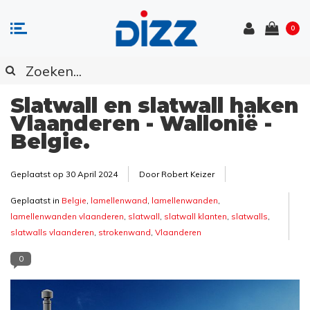
0
Slatwall en slatwall haken
Vlaanderen - Wallonië -
Belgie.
Geplaatst op
30 April 2024
Door Robert Keizer
Geplaatst in
Belgie
,
lamellenwand
,
lamellenwanden
,
lamellenwanden vlaanderen
,
slatwall
,
slatwall klanten
,
slatwalls
,
slatwalls vlaanderen
,
strokenwand
,
Vlaanderen
0