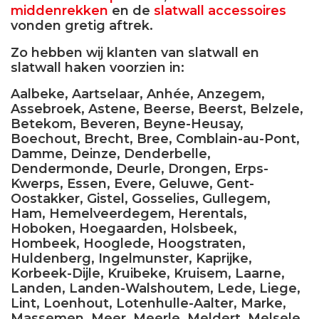
middenrekken
en de
slatwall accessoires
vonden gretig aftrek.
Zo hebben wij klanten van slatwall en
slatwall haken voorzien in:
Aalbeke, Aartselaar, Anhée, Anzegem,
Assebroek, Astene, Beerse, Beerst, Belzele,
Betekom, Beveren, Beyne-Heusay,
Boechout, Brecht, Bree, Comblain-au-Pont,
Damme, Deinze, Denderbelle,
Dendermonde, Deurle, Drongen, Erps-
Kwerps, Essen, Evere, Geluwe, Gent-
Oostakker, Gistel, Gosselies, Gullegem,
Ham, Hemelveerdegem, Herentals,
Hoboken, Hoegaarden, Holsbeek,
Hombeek, Hooglede, Hoogstraten,
Huldenberg, Ingelmunster, Kaprijke,
Korbeek-Dijle, Kruibeke, Kruisem, Laarne,
Landen, Landen-Walshoutem, Lede, Liege,
Lint, Loenhout, Lotenhulle-Aalter, Marke,
Massemen, Meer, Meerle, Meldert, Melsele,