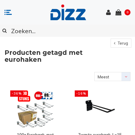
0
Terug
Producten getagd met
eurohaken
Meest
bekeken
-36%
-16%
100x Eurohaak, met
Zwarte eurohaak, L=15