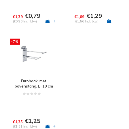
€0,79
€1,29
€1,39
€1,69
+
+
(€0,96 Incl. btw)
(€1,56 Incl. btw)
-7%
Eurohaak, met
bovenstang, L=10 cm
€1,25
€1,35
+
(€1,51 Incl. btw)