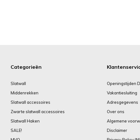
Categorieën
Klantenservi
Slatwall
Openingstijden D
Middenrekken
Vakantiesluiting
Slatwall accessoires
Adresgegevens
Zwarte slatwall accessoires
Over ons
Slatwall Haken
Algemene voorw
SALE!
Disclaimer
MVO
Privacy Policy (N