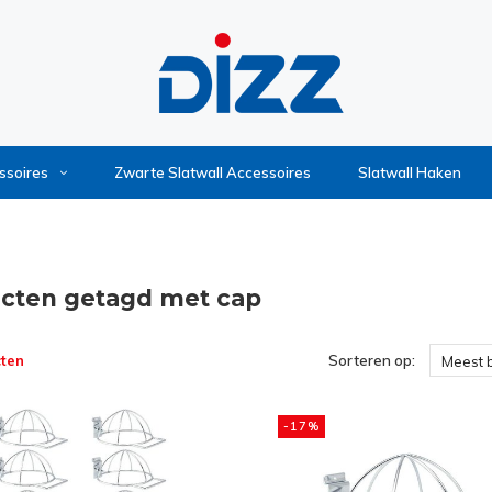
ssoires
Zwarte Slatwall Accessoires
Slatwall Haken
cten getagd met cap
ten
Sorteren op:
Meest 
-17%