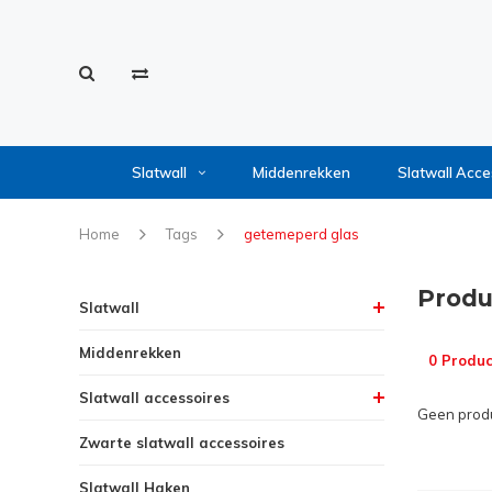
Slatwall
Middenrekken
Slatwall Acce
Home
Tags
getemeperd glas
Produ
Slatwall
Middenrekken
0 Produc
Slatwall accessoires
Geen produ
Zwarte slatwall accessoires
Slatwall Haken