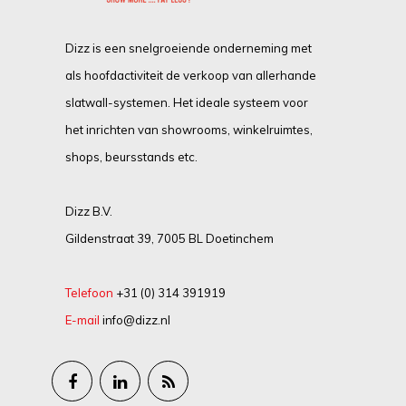
Dizz is een snelgroeiende onderneming met
als hoofdactiviteit de verkoop van allerhande
slatwall-systemen. Het ideale systeem voor
het inrichten van showrooms, winkelruimtes,
shops, beursstands etc.
Dizz B.V.
Gildenstraat 39, 7005 BL Doetinchem
Telefoon
+31 (0) 314 391919
E-mail
info@dizz.nl