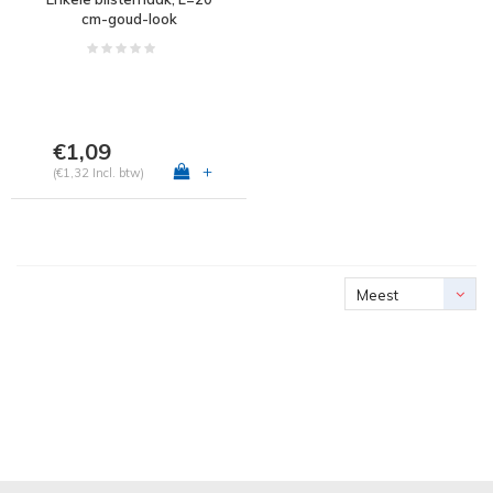
cm-goud-look
€1,09
+
(€1,32 Incl. btw)
Meest
bekeken