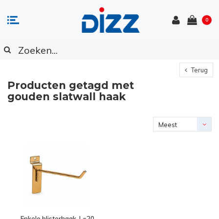
0
Terug
Producten getagd met
gouden slatwall haak
Meest
bekeken
Enkele blisterhaak, L=20