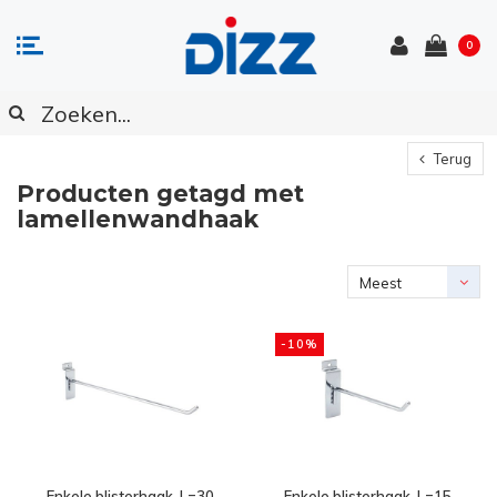
0
Terug
Producten getagd met
lamellenwandhaak
Meest
bekeken
-10%
Enkele blisterhaak, L=30
Enkele blisterhaak, L=15