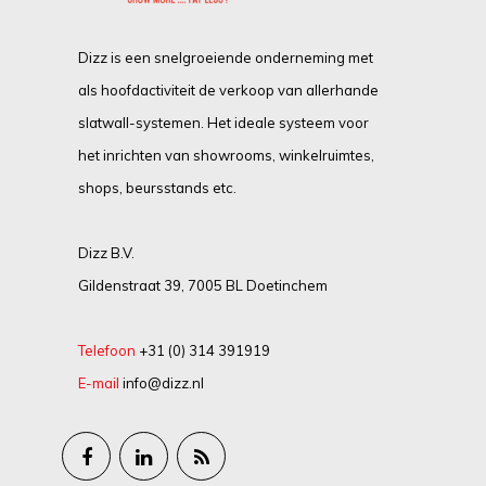
Dizz is een snelgroeiende onderneming met
als hoofdactiviteit de verkoop van allerhande
slatwall-systemen. Het ideale systeem voor
het inrichten van showrooms, winkelruimtes,
shops, beursstands etc.
Dizz B.V.
Gildenstraat 39, 7005 BL Doetinchem
Telefoon
+31 (0) 314 391919
E-mail
info@dizz.nl