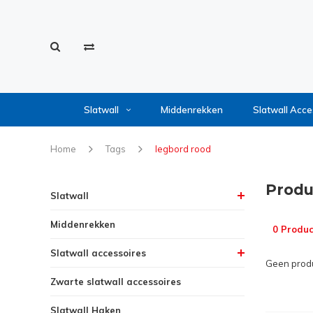
Slatwall
Middenrekken
Slatwall Acce
Home
Tags
legbord rood
Produ
Slatwall
Middenrekken
0 Produc
Slatwall accessoires
Geen produ
Zwarte slatwall accessoires
Slatwall Haken