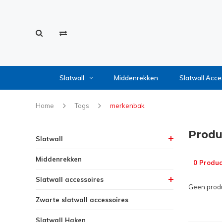
Slatwall
Middenrekken
Slatwall Acce
Home
Tags
merkenbak
Produ
Slatwall
Middenrekken
0 Produc
Slatwall accessoires
Geen produ
Zwarte slatwall accessoires
Slatwall Haken