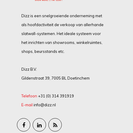
Dizz is een snelgroeiende onderneming met
als hoofdactiviteit de verkoop van allerhande
slatwall-systemen. Het ideale systeem voor
het inrichten van showrooms, winkelruimtes,
shops, beursstands etc.
Dizz B.V.
Gildenstraat 39, 7005 BL Doetinchem
Telefoon
+31 (0) 314 391919
E-mail
info@dizz.nl