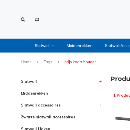
Slatwall
Middenrekken
Slatwall Acce
Home
Tags
prijs kaart houder
Produ
Slatwall
Middenrekken
1 Produc
Slatwall accessoires
Zwarte slatwall accessoires
Slatwall Haken