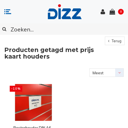
0
Terug
Producten getagd met prijs
kaart houders
Meest
bekeken
-10%
Posterhouder DIN A6 -