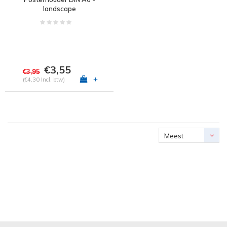
landscape
€3,55
€3,95
+
(€4,30 Incl. btw)
Meest
bekeken