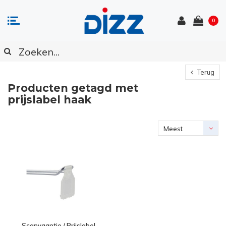
0
Terug
Producten getagd met
prijslabel haak
Meest
bekeken
Scanvaantje / Prijslabel,