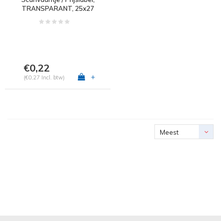
TRANSPARANT, 25x27
mm
€0,22
+
(€0,27 Incl. btw)
Meest
bekeken