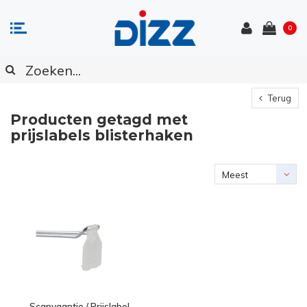
0
Terug
Producten getagd met
prijslabels blisterhaken
Meest
bekeken
Scanvaantje / Prijslabel,