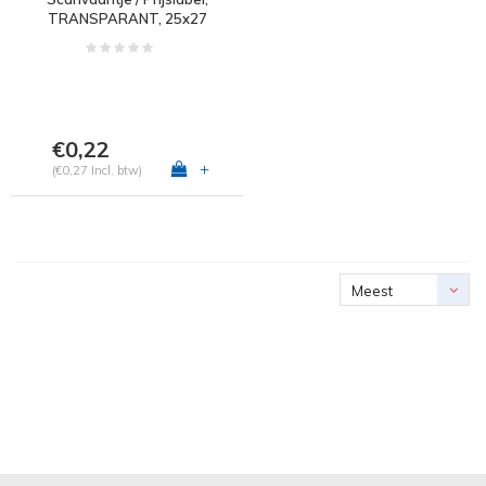
TRANSPARANT, 25x27
mm
€0,22
+
(€0,27 Incl. btw)
Meest
bekeken