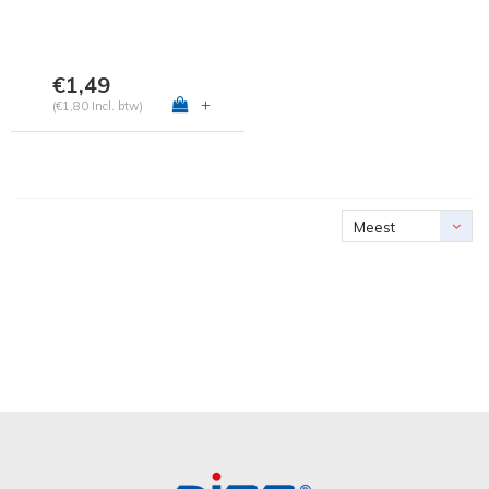
€1,49
+
(€1,80 Incl. btw)
Meest
bekeken