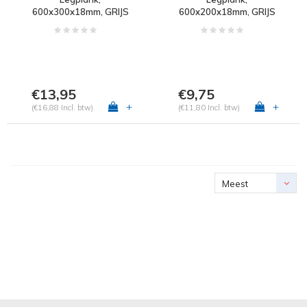
600x300x18mm, GRIJS
600x200x18mm, GRIJS
METALLIC excl.
METALLIC excl.
schapdrager(s)
schapdrager(s)
€13,95
€9,75
+
+
(€16,88 Incl. btw)
(€11,80 Incl. btw)
Meest
bekeken