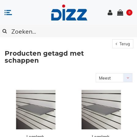
0
Terug
Producten getagd met
schappen
Meest
bekeken
Legplank,
Legplank,