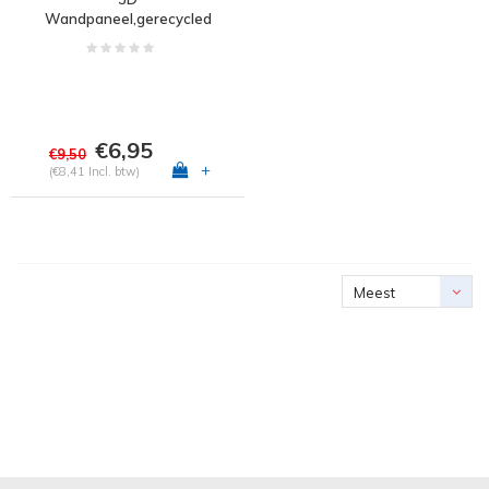
Wandpaneel,gerecycled
teakhout
€6,95
€9,50
+
(€8,41 Incl. btw)
Meest
bekeken