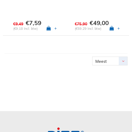
€7,59
€49,00
€9,49
€75,90
+
+
(€9,18 Incl. btw)
(€59,29 Incl. btw)
Meest
bekeken