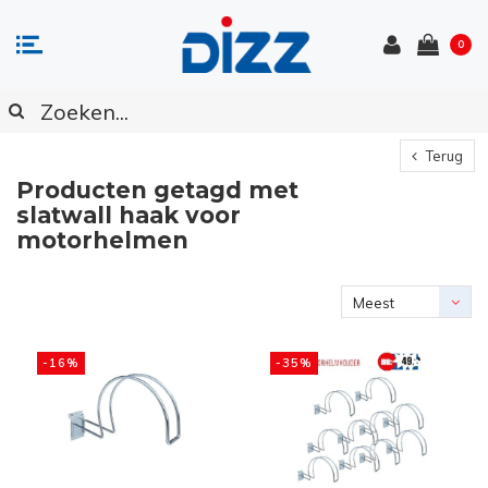
0
Terug
Producten getagd met
slatwall haak voor
motorhelmen
Meest
bekeken
-16%
-35%