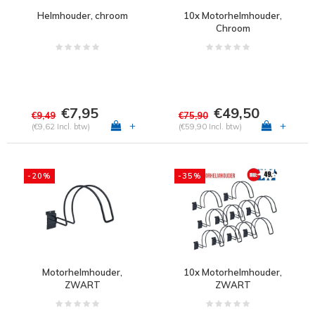
Helmhouder, chroom
10x Motorhelmhouder,
Chroom
€7,95
€49,50
€9,49
€75,90
+
+
(€9,62 Incl. btw)
(€59,90 Incl. btw)
-20%
-35%
Motorhelmhouder,
10x Motorhelmhouder,
ZWART
ZWART