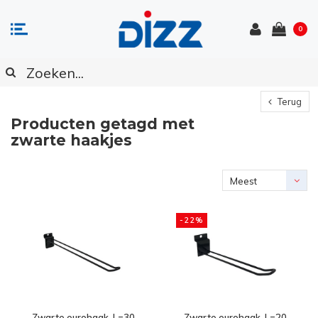
0
Terug
Producten getagd met
zwarte haakjes
Meest
bekeken
-22%
Zwarte eurohaak, L=30
Zwarte eurohaak, L=20