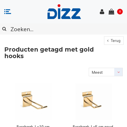
0
Terug
Producten getagd met gold
hooks
Meest
bekeken
Eurohaak, L=10 cm
Eurohaak, L=5 cm goud-