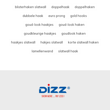
blisterhaken slatwall
doppelhaak
doppelhaken
dubbele haak
euro prong
gold hooks
goud-look haakjes
goud-look haken
goudkleurige haakjes
goudlook haken
haakjes slatwall
hakjes slatwall
korte slatwall haken
lamellenwand
slatwall haak