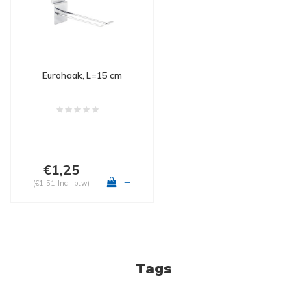
Eurohaak, L=15 cm
€1,25
+
(€1,51 Incl. btw)
Tags