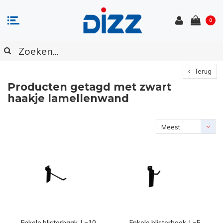
0
Terug
Producten getagd met zwart
haakje lamellenwand
Meest
bekeken
Enkele blisterhaak, L=10
Enkele blisterhaak, L=5