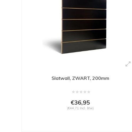
Slatwall, ZWART, 200mm
€36,95
(€44,71 Incl. btw)