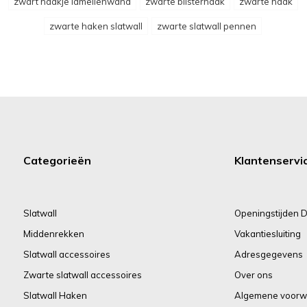
zwart haakje lamellenwand
zwarte blisterhaak
zwarte haak
zwarte haken slatwall
zwarte slatwall pennen
Categorieën
Klantenservi
Slatwall
Openingstijden D
Middenrekken
Vakantiesluiting
Slatwall accessoires
Adresgegevens
Zwarte slatwall accessoires
Over ons
Slatwall Haken
Algemene voorw