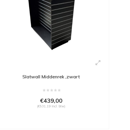
Slatwall Middenrek ,zwart
€439,00
(€531,19 Incl. btw)