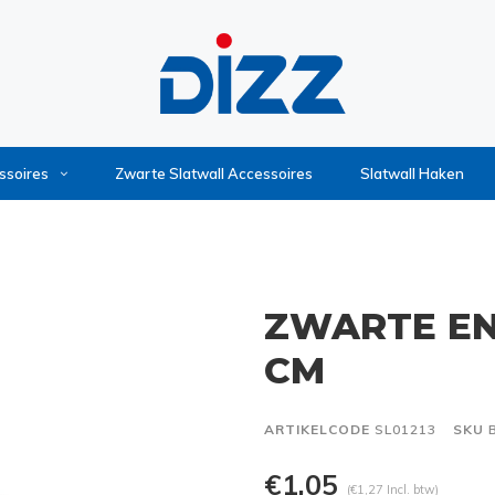
ssoires
Zwarte Slatwall Accessoires
Slatwall Haken
ZWARTE EN
CM
ARTIKELCODE
SL01213
SKU
B
€1,05
(€1,27 Incl. btw)